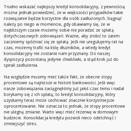
Trudno wskazać najlepszy kredyt konsolidacyjny, z pewnością
można jednak powiedzieć, że w większości przypadków takie
rozwiązanie będzie korzystne dla osób zadłużonych. Sięgnąć
należy po niego w momencie, gdy obawiamy się, że w
najbliższym czasie możemy sobie nie poradzić ze spłatą
dotychczasowych zobowiązań. Ważne, aby zrobić to zanim
zaczniemy spóźniać się ze spłatą. Jeśli nie uregulujemy rat na
czas, możemy trafić na listę dłużników, a wtedy kredyt
konsolidacyjny nie zostanie nam przyznany. Do naszej
dyspozycji pozostaną jedynie chwilówki, a stąd krok już do
spirali zadłużenia.
Na względzie musimy mieć także fakt, że obecne stopy
procentowe są najniższe w historii bankowości. Jeśli więc
nasze zobowiązania zaciągnęliśmy już jakiś czas temu i nadal
borykamy się z ich spłatą, to kredyt konsolidacyjny, który
uzyskamy teraz może cechować znacznie korzystniejsze
oprocentowanie. Nie oznacza to jednak, że stopy procentowe
nie ulegną zmianie. Warto więc mieć rezerwę w domowym
budżecie. Konsolidacja kredytu pozwoli nieco odetchnąć i
zmniejszyć stres.