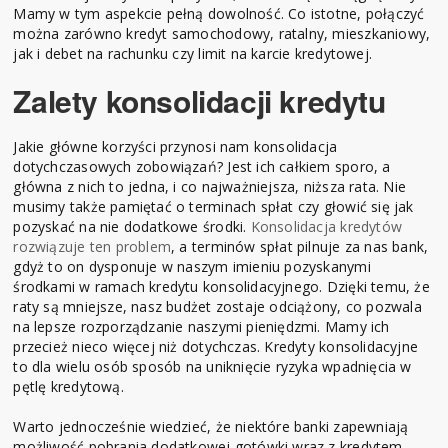
Mamy w tym aspekcie pełną dowolność. Co istotne, połączyć
można zarówno kredyt samochodowy, ratalny, mieszkaniowy,
jak i debet na rachunku czy limit na karcie kredytowej.
Zalety konsolidacji kredytu
Jakie główne korzyści przynosi nam konsolidacja
dotychczasowych zobowiązań? Jest ich całkiem sporo, a
główna z nich to jedna, i co najważniejsza, niższa rata. Nie
musimy także pamiętać o terminach spłat czy głowić się jak
pozyskać na nie dodatkowe środki.
Konsolidacja kredytów
rozwiązuje ten problem
, a terminów spłat pilnuje za nas bank,
gdyż to on dysponuje w naszym imieniu pozyskanymi
środkami w ramach kredytu konsolidacyjnego. Dzięki temu, że
raty są mniejsze, nasz budżet zostaje odciążony, co pozwala
na lepsze rozporządzanie naszymi pieniędzmi. Mamy ich
przecież nieco więcej niż dotychczas. Kredyty konsolidacyjne
to dla wielu osób sposób na uniknięcie ryzyka wpadnięcia w
pętlę kredytową.
Warto jednocześnie wiedzieć, że niektóre banki zapewniają
możliwość pobrania dodatkowej gotówki wraz z kredytem