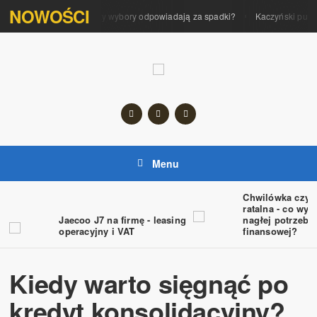
NOWOŚCI
Polityka na giełdzie. Czy wybory odpowiadają za spadki?
Kaczyński pupilk
Menu
Chwilówka czy 
ratalna - co wyb
Jaecoo J7 na firmę - leasing
nagłej potrzebie
operacyjny i VAT
finansowej?
Kiedy warto sięgnąć po
kredyt konsolidacyjny?