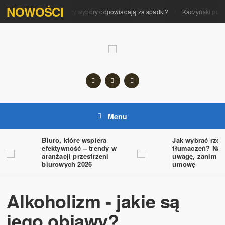
NOWOŚCI
Polityka na giełdzie. Czy wybory odpowiadają za spadki?
Kaczyński pupil
Menu
Biuro, które wspiera
Jak wybrać rzet
efektywność – trendy w
tłumaczeń? Na 
aranżacji przestrzeni
uwagę, zanim p
biurowych 2026
umowę
Alkoholizm - jakie są
jego objawy?