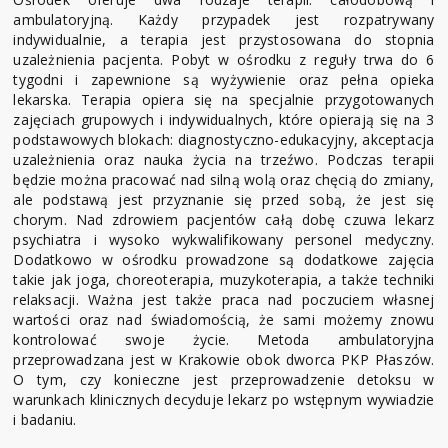
ambulatoryjną. Każdy przypadek jest rozpatrywany
indywidualnie, a terapia jest przystosowana do stopnia
uzależnienia pacjenta. Pobyt w ośrodku z reguły trwa do 6
tygodni i zapewnione są wyżywienie oraz pełna opieka
lekarska. Terapia opiera się na specjalnie przygotowanych
zajęciach grupowych i indywidualnych, które opierają się na 3
podstawowych blokach: diagnostyczno-edukacyjny, akceptacja
uzależnienia oraz nauka życia na trzeźwo. Podczas terapii
będzie można pracować nad silną wolą oraz chęcią do zmiany,
ale podstawą jest przyznanie się przed sobą, że jest się
chorym. Nad zdrowiem pacjentów całą dobę czuwa lekarz
psychiatra i wysoko wykwalifikowany personel medyczny.
Dodatkowo w ośrodku prowadzone są dodatkowe zajęcia
takie jak joga, choreoterapia, muzykoterapia, a także techniki
relaksacji. Ważna jest także praca nad poczuciem własnej
wartości oraz nad świadomością, że sami możemy znowu
kontrolować swoje życie. Metoda ambulatoryjna
przeprowadzana jest w Krakowie obok dworca PKP Płaszów.
O tym, czy konieczne jest przeprowadzenie detoksu w
warunkach klinicznych decyduje lekarz po wstępnym wywiadzie
i badaniu.