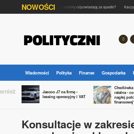
NOWOŚCI
Polityka na giełdzie. Czy wybory odpowiadają za spadki?
Kaczyńsk
Wiadomości
Polityka
Finanse
Gospodarka
Chwilówka
ównież
Jaecoo J7 na firmę -
ratalna - c
leasing operacyjny i VAT
nagłej potr
finansowej
Konsultacje w zakres