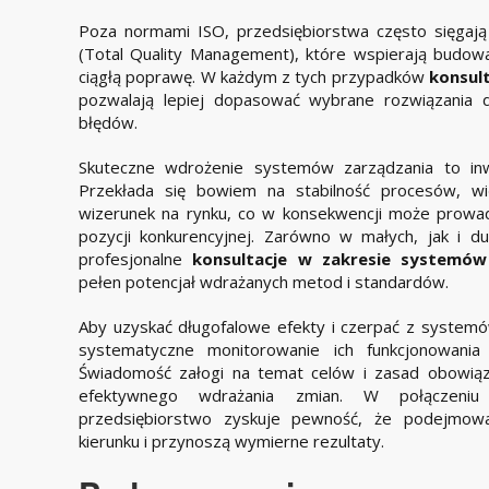
Poza normami ISO, przedsiębiorstwa często sięga
(Total Quality Management), które wspierają budowan
ciągłą poprawę. W każdym z tych przypadków
konsul
pozwalają lepiej dopasować wybrane rozwiązania d
błędów.
Skuteczne wdrożenie systemów zarządzania to inw
Przekłada się bowiem na stabilność procesów, wię
wizerunek na rynku, co w konsekwencji może prowa
pozycji konkurencyjnej. Zarówno w małych, jak i du
profesjonalne
konsultacje w zakresie systemów
pełen potencjał wdrażanych metod i standardów.
Aby uzyskać długofalowe efekty i czerpać z systemów
systematyczne monitorowanie ich funkcjonowania 
Świadomość załogi na temat celów i zasad obowiąz
efektywnego wdrażania zmian. W połączeni
przedsiębiorstwo zyskuje pewność, że podejmowa
kierunku i przynoszą wymierne rezultaty.