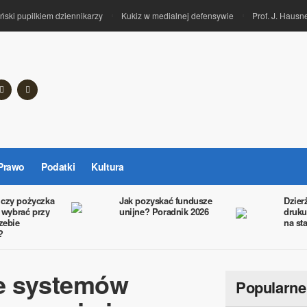
i pupilkiem dziennikarzy
Kukiz w medialnej defensywie
Prof. J. Hausner
Prawo
Podatki
Kultura
 czy pożyczka
Jak pozyskać fundusze
Dzier
o wybrać przy
unijne? Poradnik 2026
druku
zebie
na st
?
ie systemów
Popularne