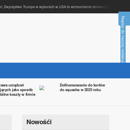
: Zwycięstwo Trumpa w wyborach w USA to wzmocnienie tendencji populistycznych
Napisz do naszej redakcji
żawa urządzeń
Dofinansowanie do kortów
jących jako sposób
do squasha w 2025 roku
abilne koszty w firmie
Nowośći