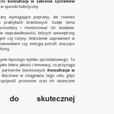
 dla
konsultacji w zakresie systemów
 w sposób holistyczny.
szary wymagające poprawy, ale również
h praktykach branżowych. Dzięki temu
ocedury i monitorować ich działanie.
ie nieprawidłowości, których wewnętrzny
eń czy rutyny. Wdrożenie usprawnień w
rodowiskiem czy energią potrafi znacząco
firmy.
edynie lepszego wyniku sprzedażowego. To
o lidera jakości i innowacji, co przyciąga
zy partnerów biznesowych.
Konsultacje w
kluczowe w osiągnięciu tego celu, gdyż
 spójność procesów oraz ich skuteczne
e do skutecznej