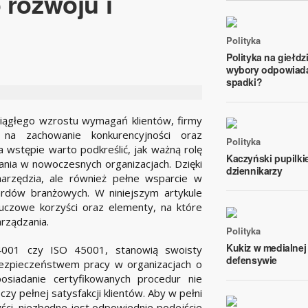
 rozwoju i
Polityka
Polityka na giełdz
wybory odpowiada
spadki?
ciągłego wzrostu wymagań klientów, firmy
 na zachowanie konkurencyjności oraz
Polityka
a wstępie warto podkreślić, jak ważną rolę
Kaczyński pupilk
nia w nowoczesnych organizacjach. Dzięki
dziennikarzy
narzędzia, ale również pełne wsparcie w
ardów branżowych. W niniejszym artykule
luczowe korzyści oraz elementy, na które
rządzania.
Polityka
Kukiz w medialnej
4001 czy ISO 45001, stanowią swoisty
defensywie
bezpieczeństwem pracy w organizacjach o
 posiadanie certyfikowanych procedur nie
zy pełnej satysfakcji klientów. Aby w pełni
ści, niezbędne jest odpowiednie podejście