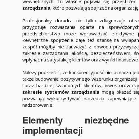
wewnętrznych. Tu właśnie pojawia się przestrzeń
zarządzania
, które pozwalają spojrzeć na organizację
Profesjonalny doradca nie tylko zdiagnozuje ob
przygotuje rozwiązania oparte na sprawdzonyc
przedsiębiorstwo może wprowadzać efektywne pr
Zewnętrzne spojrzenie daje też szansę na wyłapan
zespół mógłby nie zauważyć z powodu przyzwyczaj
zakresie zarządzania jakością, bezpieczeństwem, ś
wpłynąć na satysfakcję klientów oraz wyniki finansowe 
Należy podkreślić, że konkurencyjność nie oznacza j
także budowanie pozytywnego wizerunku organizacji jak
coraz bardziej świadomych klientów, inwestorów c
zakresie systemów zarządzania
mogą okazać się 
pozwalają wykorzystywać narzędzia zapewniające
nadzorowanie.
Elementy niezbędn
implementacji