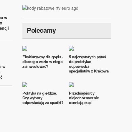
pa w
o
encji
Polecamy
Ekskluzywny długopis -
5 najczęstszych pytań
dlaczego warto w niego
do protetyka:
e w
zainwestować?
odpowiedzi
specjalistów z Krakowa
e
yć
Polityka na giełdzie.
Przedsiębiorcy
Czy wybory
niejednoznacznie
odpowiadają za spadki?
oceniają rząd