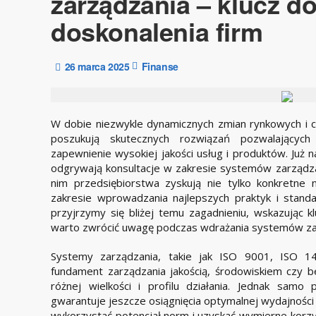
zarządzania – klucz do
doskonalenia firm
26 marca 2025
Finanse
​W dobie niezwykle dynamicznych zmian rynkowych i 
poszukują skutecznych rozwiązań pozwalających
zapewnienie wysokiej jakości usług i produktów. Już n
odgrywają konsultacje w zakresie systemów zarządza
nim przedsiębiorstwa zyskują nie tylko konkretne 
zakresie wprowadzania najlepszych praktyk i stand
przyjrzymy się bliżej temu zagadnieniu, wskazując k
warto zwrócić uwagę podczas wdrażania systemów za
Systemy zarządzania, takie jak ISO 9001, ISO 1
fundament zarządzania jakością, środowiskiem czy 
różnej wielkości i profilu działania. Jednak samo
gwarantuje jeszcze osiągnięcia optymalnej wydajności c
wykorzystać potencjał norm i uzyskać wymierne korzy