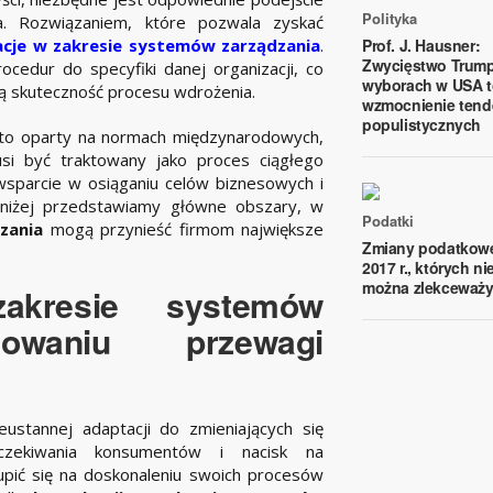
Polityka
. Rozwiązaniem, które pozwala zyskać
acje w zakresie systemów zarządzania
.
Prof. J. Hausner:
Zwycięstwo Trum
edur do specyfiki danej organizacji, co
wyborach w USA t
ą skuteczność procesu wdrożenia.
wzmocnienie tend
populistycznych
 to oparty na normach międzynarodowych,
i być traktowany jako proces ciągłego
wsparcie w osiąganiu celów biznesowych i
oniżej przedstawiamy główne obszary, w
Podatki
zania
mogą przynieść firmom największe
Zmiany podatkow
2017 r., których ni
można zlekceważ
akresie systemów
owaniu przewagi
stannej adaptacji do zmieniających się
oczekiwania konsumentów i nacisk na
pić się na doskonaleniu swoich procesów