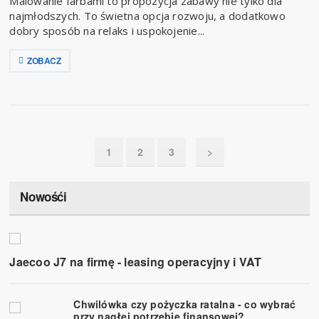
Malowanie farbami to propozycja zabawy nie tylko dla
najmłodszych. To świetna opcja rozwoju, a dodatkowo
dobry sposób na relaks i uspokojenie...
ZOBACZ
1
2
3
>
Nowośći
Jaecoo J7 na firmę - leasing operacyjny i VAT
Chwilówka czy pożyczka ratalna - co wybrać
przy nagłej potrzebie finansowej?