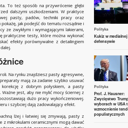
uta. To też sposób na przywrócenie głębi
przed dalszymi uszkodzeniami. W praktyce
wej pasty, padów, techniki pracy oraz
 pokażę, jak podejść do tematu rozsądnie i
Polityka
cy ze zwykłymi i wymagającymi lakierami,
żę praktyczne testy, które można wykonać
Kukiz w medialnej
defensywie
yskać efekty porównywalne z detailingiem
dalej.
óżnice
 roli. Na rynku znajdziesz pasty agresywne,
preparaty mają za zadanie szybko usuwać
zą korekcję z dobrym połyskiem, a pasty
Polityka
 Ważne jest, aby nie mylić mocy ściernej z
Prof. J. Hausner:
 pozostawiają dużo pracy wykończeniowej.
Zwycięstwo Trum
wyborach w USA t
ieru i szybciej dają zadowalający efekt.
wzmocnienie tend
populistycznych
chną lżej i łatwiej się zmywają, pasty z
te z mikrokulami ceramicznymi mogą dawać
 wybierz produkt przeznaczony do użytku