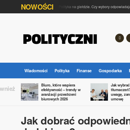
NOWOŚCI
Polityka na giełdzie. Czy wybory odpowiadaj
Wiadomości
Polityka
Finanse
Gospodarka
Biuro, które wspiera
Jak wybrać 
ównież
efektywność – trendy w
tłumaczeń?
aranżacji przestrzeni
uwagę, za
biurowych 2026
umowę
Jak dobrać odpowiedn