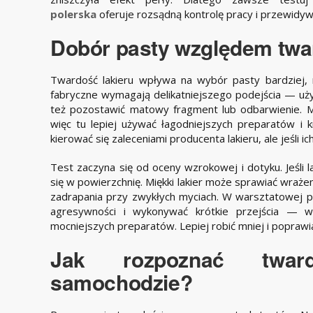
polerska
oferuje rozsądną kontrolę pracy i przewidywa
Dobór pasty względem twar
Twardość lakieru wpływa na wybór pasty bardziej, 
fabryczne wymagają delikatniejszego podejścia — uży
też pozostawić matowy fragment lub odbarwienie. Mięk
więc tu lepiej używać łagodniejszych preparatów i kr
kierować się zaleceniami producenta lakieru, ale jeśli ic
Test zaczyna się od oceny wzrokowej i dotyku. Jeśli la
się w powierzchnię. Miękki lakier może sprawiać wraże
zadrapania przy zwykłych myciach. W warsztatowej pr
agresywności i wykonywać krótkie przejścia — 
mocniejszych preparatów. Lepiej robić mniej i poprawia
Jak rozpoznać twar
samochodzie?