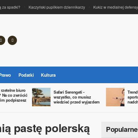
ą za spadki?
Kaczyński pupilkiem dziennikarzy
Kukiz w medialnej defens
Prawo
Podatki
Kultura
rzetelne biuro
Safari Serengeti -
​Tren
 Na co zwrócić
wszystko, co musisz
sport
nim podpiszesz
wiedzieć przed wyjazdem
nadch
ią pastę polerską
Popularne