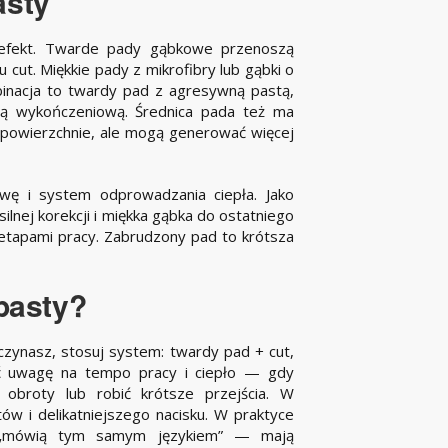
asty
efekt. Twarde pady gąbkowe przenoszą
 cut. Miękkie pady z mikrofibry lub gąbki o
binacja to twardy pad z agresywną pastą,
stą wykończeniową. Średnica pada też ma
 powierzchnie, ale mogą generować więcej
wę i system odprowadzania ciepła. Jako
silnej korekcji i miękka gąbka do ostatniego
etapami pracy. Zabrudzony pad to krótsza
pasty?
czynasz, stosuj system: twardy pad + cut,
róć uwagę na tempo pracy i ciepło — gdy
obroty lub robić krótsze przejścia. W
ów i delikatniejszego nacisku. W praktyce
ta „mówią tym samym językiem” — mają