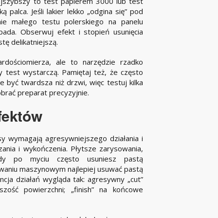
jszybszy to test papierem 3000 lub test
palca. Jeśli lakier lekko „odgina się” pod
nie małego testu polerskiego na panelu
pada. Obserwuj efekt i stopień usunięcia
tę delikatniejszą.
rdościomierza, ale to narzędzie rzadko
y test wystarczą. Pamiętaj też, że często
być twardsza niż drzwi, więc testuj kilka
obrać preparat precyzyjnie.
fektów
ysy wymagają agresywniejszego działania i
zania i wykończenia. Płytsze zarysowania,
dy po myciu często usuniesz pastą
owaniu maszynowym najlepiej usuwać pastą
ja działań wygląda tak: agresywny „cut”
szość powierzchni; „finish” na końcowe