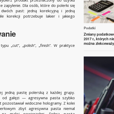
 zapylenie. Dla osób, które do polerki się
dwóch past: jedną korekcyjną i jedną
e korekcji potrzebuje lakier i jakiego
Podatki
wanie
Zmiany podatkow
2017 r., których ni
można zlekceważ
pu „cut”, „polish”, „finish”. W praktyce
j jedną pastę polerską z każdej grupy.
i od gałęzi — agresywna pasta szybko
t pozostawiał widoczne hologramy. Z kolei
perłowym zbyt agresywna pasta niemal
uj na małej powierzchni. Dobra
pasta