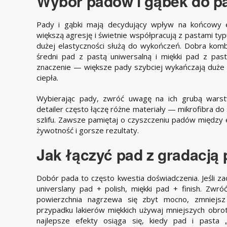
Wybór padów i gąbek do p
Pady i gąbki mają decydujący wpływ na końcowy 
większą agresję i świetnie współpracują z pastami typu
dużej elastyczności służą do wykończeń. Dobra kom
średni pad z pastą uniwersalną i miękki pad z pa
znaczenie — większe pady szybciej wykańczają duże
ciepła.
Wybierając pady, zwróć uwagę na ich grubą warst
detailer często łączę różne materiały — mikrofibra do 
szlifu. Zawsze pamiętaj o czyszczeniu padów między 
żywotność i gorsze rezultaty.
Jak łączyć pad z gradacją 
Dobór pada to często kwestia doświadczenia. Jeśli za
universlany pad + polish, miękki pad + finish. Zw
powierzchnia nagrzewa się zbyt mocno, zmniejsz 
przypadku lakierów miękkich używaj mniejszych obrot
najlepsze efekty osiąga się, kiedy pad i pas