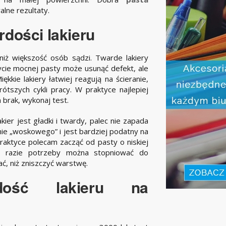
lne rezultaty.
dości lakieru
niż większość osób sądzi. Twarde lakiery
cie mocnej pasty może usunąć defekt, ale
kie lakiery łatwiej reagują na ścieranie,
ótszych cykli pracy. W praktyce najlepiej
h brak, wykonaj test.
kier jest gładki i twardy, palec nie zapada
nie „woskowego” i jest bardziej podatny na
aktyce polecam zacząć od pasty o niskiej
w razie potrzeby można stopniować do
ć, niż zniszczyć warstwę.
dość lakieru na