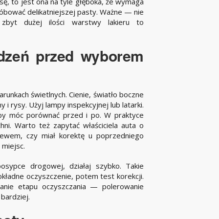
rysę, to jest ona na tyle głęboka, że wymaga
próbować delikatniejszej pasty. Ważne — nie
zbyt dużej ilości warstwy lakieru to
odzeń przed wyborem
nkach świetlnych. Cienie, światło boczne
 rysy. Użyj lampy inspekcyjnej lub latarki.
, by móc porównać przed i po. W praktyce
chni. Warto też zapytać właściciela auta o
ewem, czy miał korektę u poprzedniego
 miejsc.
osypce drogowej, działaj szybko. Takie
kładne oczyszczenie, potem test korekcji.
anie etapu oczyszczania — polerowanie
bardziej.