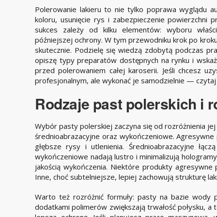
Polerowanie lakieru to nie tylko poprawa wyglądu a
koloru, usunięcie rys i zabezpieczenie powierzchni 
sukces zależy od kilku elementów: wyboru właści
późniejszej ochrony. W tym przewodniku krok po kroku
skutecznie. Podzielę się wiedzą zdobytą podczas pra
opiszę typy preparatów dostępnych na rynku i wska
przed polerowaniem całej karoserii. Jeśli chcesz uz
profesjonalnym, ale wykonać je samodzielnie — czytaj 
Rodzaje past polerskich i r
Wybór pasty polerskiej zaczyna się od rozróżnienia jej
średnioabrazacyjne oraz wykończeniowe. Agresywne 
głębsze rysy i utlenienia. Średnioabrazacyjne łąc
wykończeniowe nadają lustro i minimalizują hologramy.
jakością wykończenia. Niektóre produkty agresywne
Inne, choć subtelniejsze, lepiej zachowują strukturę lak
Warto też rozróżnić formuły: pasty na bazie wody pa
dodatkami polimerów zwiększają trwałość połysku, a 
lepszą ochronę. Jeśli planujesz pracę maszynową,