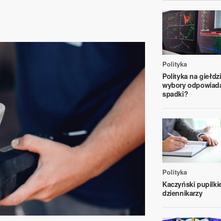
Polityka
Polityka na giełdz
wybory odpowiada
spadki?
Polityka
Kaczyński pupilk
dziennikarzy