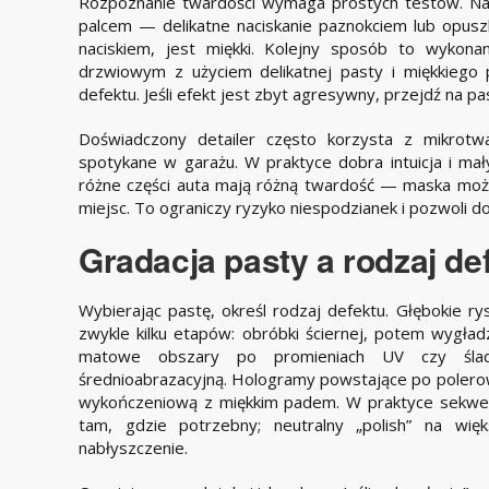
Rozpoznanie twardości wymaga prostych testów. Na
palcem — delikatne naciskanie paznokciem lub opuszką 
naciskiem, jest miękki. Kolejny sposób to wykona
drzwiowym z użyciem delikatnej pasty i miękkiego 
defektu. Jeśli efekt jest zbyt agresywny, przejdź na pas
Doświadczony detailer często korzysta z mikrotwa
spotykane w garażu. W praktyce dobra intuicja i mał
różne części auta mają różną twardość — maska może 
miejsc. To ograniczy ryzyko niespodzianek i pozwoli d
Gradacja pasty a rodzaj de
Wybierając pastę, określ rodzaj defektu. Głębokie r
zwykle kilku etapów: obróbki ściernej, potem wygład
matowe obszary po promieniach UV czy śla
średnioabrazacyjną. Hologramy powstające po poler
wykończeniową z miękkim padem. W praktyce sekwenc
tam, gdzie potrzebny; neutralny „polish” na więk
nabłyszczenie.