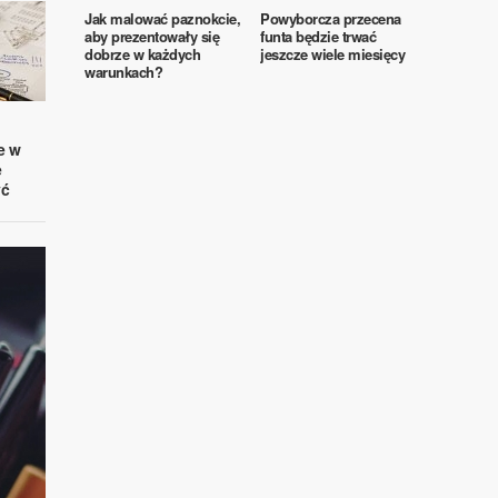
Jak malować paznokcie,
Powyborcza przecena
aby prezentowały się
funta będzie trwać
dobrze w każdych
jeszcze wiele miesięcy
warunkach?
e w
e
yć