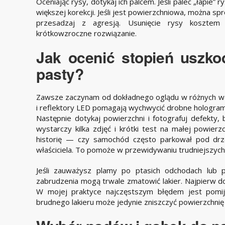
Oceniając rysy, dotykaj ich palcem. Jeśli palec „łapie” 
większej korekcji. Jeśli jest powierzchniowa, można s
przesadzaj z agresją. Usunięcie rysy kosztem 
krótkowzroczne rozwiązanie.
Jak ocenić stopień uszk
pasty?
Zawsze zaczynam od dokładnego oglądu w różnych waru
i reflektory LED pomagają wychwycić drobne hologramy i
Następnie dotykaj powierzchni i fotografuj defekty
wystarczy kilka zdjęć i krótki test na małej powierz
historię — czy samochód często parkował pod drz
właściciela. To pomoże w przewidywaniu trudniejszych
Jeśli zauważysz plamy po ptasich odchodach lub p
zabrudzenia mogą trwale zmatowić lakier. Najpierw do
W mojej praktyce najczęstszym błędem jest pomij
brudnego lakieru może jedynie zniszczyć powierzchnię 