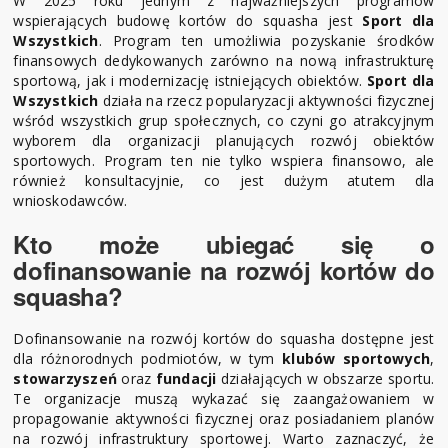
W 2025 roku jednym z najważniejszych programów
wspierających budowę kortów do squasha jest
Sport dla
Wszystkich
. Program ten umożliwia pozyskanie środków
finansowych dedykowanych zarówno na nową infrastrukturę
sportową, jak i modernizację istniejących obiektów.
Sport dla
Wszystkich
działa na rzecz popularyzacji aktywności fizycznej
wśród wszystkich grup społecznych, co czyni go atrakcyjnym
wyborem dla organizacji planujących rozwój obiektów
sportowych. Program ten nie tylko wspiera finansowo, ale
również konsultacyjnie, co jest dużym atutem dla
wnioskodawców.
Kto może ubiegać się o
dofinansowanie na rozwój kortów do
squasha?
Dofinansowanie na rozwój kortów do squasha dostępne jest
dla różnorodnych podmiotów, w tym
klubów sportowych
,
stowarzyszeń
oraz
fundacji
działających w obszarze sportu.
Te organizacje muszą wykazać się zaangażowaniem w
propagowanie aktywności fizycznej oraz posiadaniem planów
na rozwój infrastruktury sportowej. Warto zaznaczyć, że