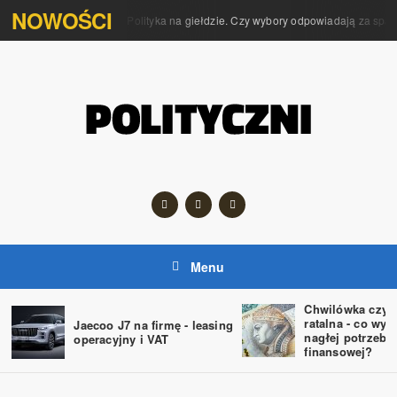
NOWOŚCI
Polityka na giełdzie. Czy wybory odpowiadają za spad
Menu
Chwilówka czy 
ratalna - co wyb
Jaecoo J7 na firmę - leasing
nagłej potrzebie
operacyjny i VAT
finansowej?