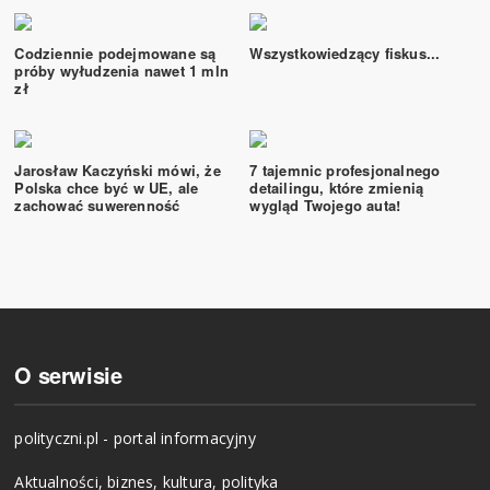
Codziennie podejmowane są
Wszystkowiedzący fiskus...
próby wyłudzenia nawet 1 mln
zł
Jarosław Kaczyński mówi, że
7 tajemnic profesjonalnego
Polska chce być w UE, ale
detailingu, które zmienią
zachować suwerenność
wygląd Twojego auta!
O serwisie
polityczni.pl - portal informacyjny
Aktualności, biznes, kultura, polityka