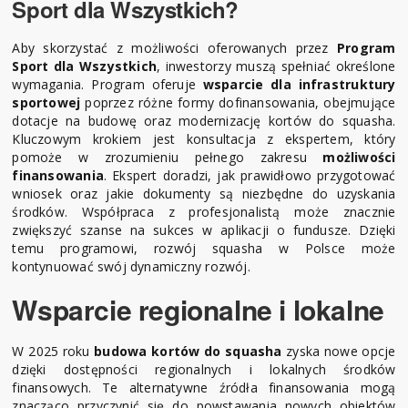
Sport dla Wszystkich?
Aby skorzystać z możliwości oferowanych przez
Program
Sport dla Wszystkich
, inwestorzy muszą spełniać określone
wymagania. Program oferuje
wsparcie dla infrastruktury
sportowej
poprzez różne formy dofinansowania, obejmujące
dotacje na budowę oraz modernizację kortów do squasha.
Kluczowym krokiem jest konsultacja z ekspertem, który
pomoże w zrozumieniu pełnego zakresu
możliwości
finansowania
. Ekspert doradzi, jak prawidłowo przygotować
wniosek oraz jakie dokumenty są niezbędne do uzyskania
środków. Współpraca z profesjonalistą może znacznie
zwiększyć szanse na sukces w aplikacji o fundusze. Dzięki
temu programowi, rozwój squasha w Polsce może
kontynuować swój dynamiczny rozwój.
Wsparcie regionalne i lokalne
W 2025 roku
budowa kortów do squasha
zyska nowe opcje
dzięki dostępności regionalnych i lokalnych środków
finansowych. Te alternatywne źródła finansowania mogą
znacząco przyczynić się do powstawania nowych obiektów