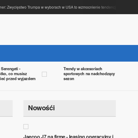
er: Zwycięstwo Trumpa w wyborach w USA to wzmocnienie tendencji populistyczny
 Serengeti -
​Trendy w akcesoriach
tko, co musisz
sportowych na nadchodzący
ieć przed wyjazdem
sezon​
Nowośći
Jaecoo J7 na firmę - leasing operacyjny i