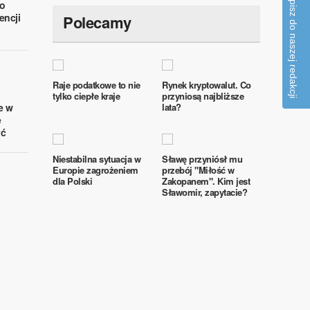
Napisz do naszej redakcji
o
encji
Polecamy
Raje podatkowe to nie
Rynek kryptowalut. Co
tylko ciepłe kraje
przyniosą najbliższe
e w
lata?
e
yć
Niestabilna sytuacja w
Sławę przyniósł mu
Europie zagrożeniem
przebój "Miłość w
dla Polski
Zakopanem". Kim jest
Sławomir, zapytacie?