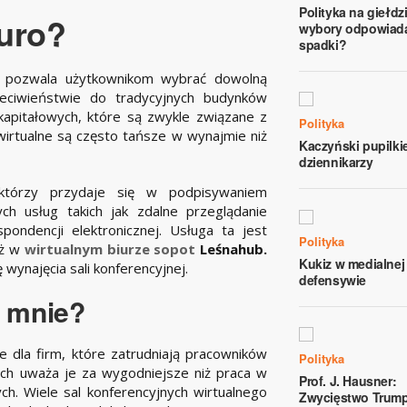
Polityka na giełdz
iuro?
wybory odpowiada
spadki?
re pozwala użytkownikom wybrać dowolną
rzeciwieństwie do tradycyjnych budynków
kapitałowych, które są zwykle związane z
Polityka
 wirtualne są często tańsze w wynajmie niż
Kaczyński pupilk
dziennikarzy
którzy przydaje się w podpisywaniem
ch usług takich jak zdalne przeglądanie
ondencji elektronicznej. Usługa ta jest
Polityka
aż w
wirtualnym biurze sopot
Leśnahub.
Kukiz w medialnej
wynajęcia sali konferencyjnej.
defensywie
a mnie?
e dla firm, które zatrudniają pracowników
Polityka
ych uważa je za wygodniejsze niż praca w
Prof. J. Hausner:
ch. Wiele sal konferencyjnych wirtualnego
Zwycięstwo Trum