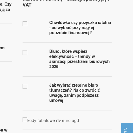
ie. Czy
VAT
ją za
Chwilówka czy pożyczka ratalna
- co wybrać przy nagłej
potrzebie finansowej?
iem
Biuro, które wspiera
efektywność – trendy w
aranżacji przestrzeni biurowych
2026
Jak wybrać rzetelne biuro
tłumaczeń? Na co zwrócić
uwagę, zanim podpiszesz
umowę
pa w