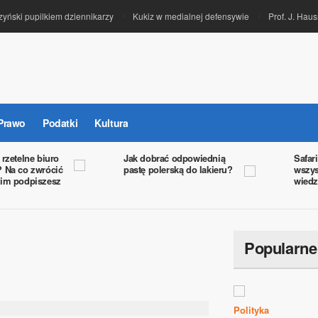
ski pupilkiem dziennikarzy
Kukiz w medialnej defensywie
Prof. J. Hausn
Prawo
Podatki
Kultura
rzetelne biuro
Jak dobrać odpowiednią
Safari
 Na co zwrócić
pastę polerską do lakieru?
wszys
nim podpiszesz
wiedz
Popularne
Polityka