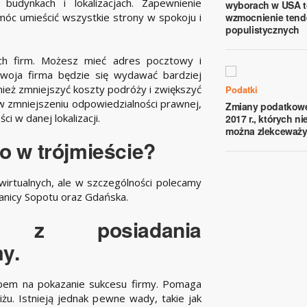
budynkach i lokalizacjach. Zapewnienie
wyborach w USA t
óc umieścić wszystkie strony w spokoju i
wzmocnienie tend
populistycznych
ch firm. Możesz mieć adres pocztowy i
 Twoja firma będzie się wydawać bardziej
nież zmniejszyć koszty podróży i zwiększyć
Podatki
w zmniejszeniu odpowiedzialności prawnej,
Zmiany podatkow
i w danej lokalizacji.
2017 r., których ni
można zlekceważ
ro w trójmieście?
wirtualnych, ale w szczególności polecamy
ranicy Sopotu oraz Gdańska.
i z posiadania
y.
bem na pokazanie sukcesu firmy. Pomaga
żu. Istnieją jednak pewne wady, takie jak