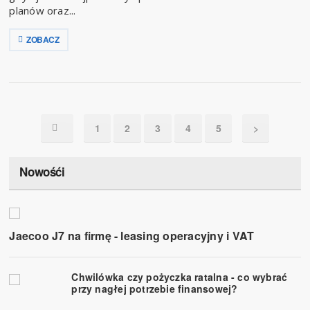
planów oraz...
ZOBACZ
1
2
3
4
5
>
Nowośći
Jaecoo J7 na firmę - leasing operacyjny i VAT
Chwilówka czy pożyczka ratalna - co wybrać
przy nagłej potrzebie finansowej?