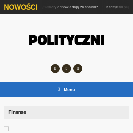
NOWOŚCI
Polityka na giełdzie. Czy wybory odpowiadają za spadki?
Kaczyński pupilki
Menu
Finanse